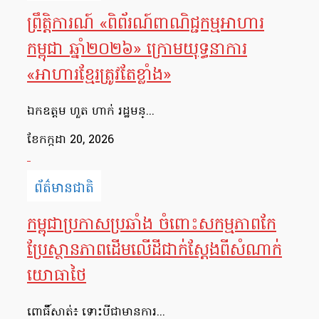
ព្រឹត្តិការណ៍ «ពិព័រណ៍ពាណិជ្ជកម្មអាហារ
កម្ពុជា ឆ្នាំ២០២៦» ក្រោមយុទ្ធនាការ
«អាហារខ្មែរត្រូវតែខ្លាំង»
ឯកឧត្តម ហួត ហាក់ រដ្ឋមន្...
ខែ​កក្កដា 20, 2026
ព័ត៌មានជាតិ
កម្ពុជាប្រកាសប្រឆាំង ចំពោះសកម្មភាពកែ
ប្រែស្ថានភាពដើមលើដីជាក់ស្តែងពីសំណាក់
យោធាថៃ
ពោធិ៍សាត់៖ ទោះបីជាមានការ...