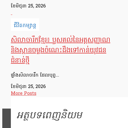
ខែ​មិថុនា 25, 2026
ជីវិតកម្សាន្ត
សិលាចារឹកខ្មែរ៖ ឫសគល់នៃអត្តសញ្ញាណ
និងស្ពានចម្លងចំណេះដឹងទៅកាន់យុវជន
ជំនាន់ថ្មី
ផ្ទាំងសិលាចារឹក ដែលបុព្វ...
ខែ​មិថុនា 25, 2026
More Posts
អត្ថបទពេញនិយម