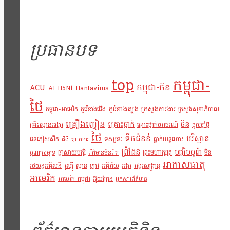
ប្រធានបទ
top
កម្ពុជា-
កម្ពុជា-ចិន
ACU
AI
H5N1
Hantavirus
ថៃ
កូរ៉េខាងត្បូង
ក្រសួងការងារ
កម្ពុជា-អាមេរិក
កូរ៉េខាងជើង
ក្រសួងសុខាភិបាល
គ្រឿងញៀន
គ្រោះថ្នាក់
ចិន
គ្រឹះស្ថានអង្គរ
គ្រោះថ្នាក់ចរាចរណ៍
ចូលឆ្នាំថ្មី
ថៃ
ទឹកជំនន់
បរិស្ថាន
ទស្សនៈ
ជនភៀសសឹក
ធ្លាក់យន្តហោះ
ជំងឺ
តុលាការ
ព្រំដែន
មជ្ឈិមបូព៌ា
ផ្តាសាយបក្សី
ព្រះមហាក្សត្រ
មីន
បុណ្យសមុទ្រ
ព័ត៌មានមិនពិត
អាកាសធាតុ
រថយន្តអគ្គិសនី
រុស្ស៊ី
ស្ពាន
ឡាវ
អគ្គិភ័យ
អង្គរ
អង្គរសង្រ្កាន្ត
អាមេរិក
អាមេរិក-កម្ពុជា
អ៊ុយក្រែន
អ្នកសារព័ត៌មាន