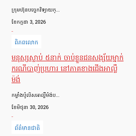
ក្រុមហ៊ុនបច្ចេកវិទ្យាយក្...
ខែ​កក្កដា 3, 2026
ពិភពលោក
មនុស្សស្លាប់ ៥នាក់ ចាប់ខ្លួនជនសង្ស័យម្នាក់
ករណីបាញ់ប្រហារ នៅភាគខាងជើងអាល្លឺ
ម៉ង់
កម្លាំងប៉ូលិសអាល្លឺម៉ង់ប...
ខែ​មិថុនា 30, 2026
ព័ត៌មានជាតិ