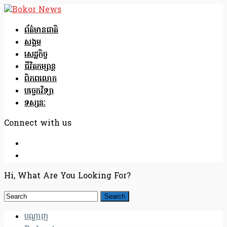
ព័ត៌មានជាតិ
សង្គម
សេដ្ឋកិច្ច
ជីវិតកម្សាន្ត
ពិភពលោក
បច្ចេកវិទ្យា
ទស្សនៈ
Connect with us
Hi, What Are You Looking For?
បណ្តាញ