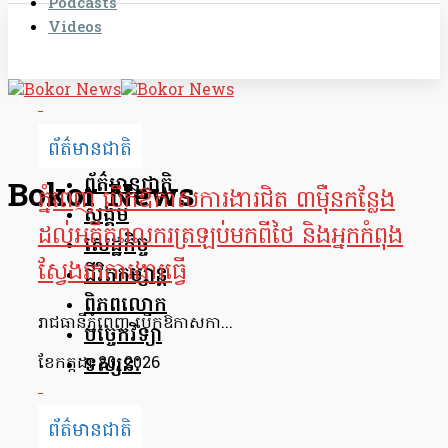
Podcasts
Videos
ព័ត៌មានជាតិ
ព័ត៌មានជាតិ
Bokor News
ភ្នំពេញ បើកឱកាសការងារជិត ៣ម៉ឺនកន្លែង
សង្គម
ដល់អតីតពលករត្រឡប់មកពីថៃ និងអ្នកកំពុង
សេដ្ឋកិច្ច
ស្វែងរកការងារធ្វើ
ជីវិតកម្សាន្ត
ពិភពលោក
រាជធានីភ្នំពេញ បើកឱកាសកា...
បច្ចេកវិទ្យា
ទស្សនៈ
ខែ​កក្កដា 20, 2026
ព័ត៌មានជាតិ