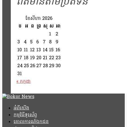
ព័ត៌មានតាមប្រតិទិន
ខែ​សីហា 2026
ច
អ
ព
ព្រ
សុ
ស
អា
1
2
3
4
5
6
7
8
9
10
11
12
13
14
15
16
17
18
19
20
21
22
23
24
25
26
27
28
29
30
31
« កក្កដា
អំពីយើង
កម្មវិធីទូរស័ព្ទ
គោលការណ៍ឯកជន