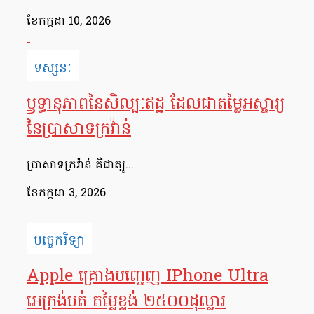
ខែ​កក្កដា 10, 2026
ទស្សនៈ
ឫទ្ធានុភាពនៃសិល្បៈឥដ្ឋ ដែលជាតម្លៃអស្ចារ្យ
នៃប្រាសាទក្រវ៉ាន់
ប្រាសាទក្រវ៉ាន់ គឺជាត្បូ...
ខែ​កក្កដា 3, 2026
បច្ចេកវិទ្យា
Apple គ្រោងបញ្ចេញ IPhone Ultra
អេក្រង់បត់ តម្លៃខ្ទង់ ២៥០០ដុល្លារ