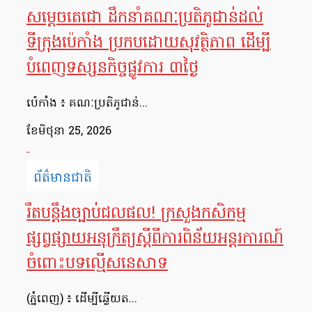
សម្តេចតេជោ ដឹកនាំគណៈប្រតិភូជាន់ដល់
ទីក្រុងប៉េកាំង ប្រកបដោយសុវត្ថិភាព ដើម្បី
បំពេញទស្សនកិច្ចផ្លូវការ ៣ថ្ងៃ
ប៉េកាំង ៖ គណៈប្រតិភូជាន់...
ខែ​មិថុនា 25, 2026
ព័ត៌មានជាតិ
រឹតបន្តឹងច្បាប់ជលផល! ក្រសួងកសិកម្ម
ផ្សព្វផ្សាយអនុក្រឹត្យស្តីពីការពិន័យអន្តរការណ៍
ចំពោះបទល្មើសនេសាទ
(ភ្នំពេញ) ៖ ដើម្បីឆ្លើយត...