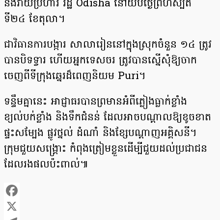
នឹងវាយប្រហារ រដ្ឋ Odisha នៅយប់ថ្ងៃព្រហស្បតិ៍
ទី២៤ ខែតុលា។
ជាវិធានការបង្ការ សាលារៀននៅក្នុងស្រុកចំនួន ១៤ ត្រូវ
បានបិទទ្វារ ហើយអ្នកទេសចរ ត្រូវបានស្នើសុំឱ្យចាក
ចេញពីទីក្រុងឆ្នេរដ៏ពេញនិយម Puri។
ទន្ទឹមគ្នានេះ អាជ្ញាធរបានព្រមានអំពីភ្លៀងធ្លាក់ខ្លាំង
ខ្យល់បក់ខ្លាំង និងទឹកជំនន់ ដែលអាចបណ្តាលឱ្យខូចខាត
ផ្ទះសម្បែង ផ្លូវថ្នល់ ដំណាំ និងខ្សែបណ្តាញអគ្គិសនី។
ក្រុមជួយសង្គ្រោះ កំពុងត្រៀមខ្លួនដើម្បីជួយដល់ប្រជាជន
ដែលរងផលប៉ះពាល់៕
Facebook