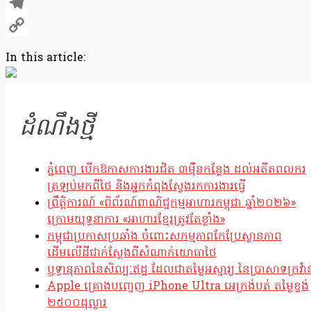
X
Telegram
Copy
In this article:
Link
ដំណឹងថ្មី
ភ្នំពេញ បើកឱកាសការងារជិត ៣ម៉ឺនកន្លែង ដល់អតីតពលករ
ត្រឡប់មកពីថៃ និងអ្នកកំពុងស្វែងរកការងារធ្វើ
ព្រឹត្តិការណ៍ «ពិព័រណ៍ពាណិជ្ជកម្មអាហារកម្ពុជា ឆ្នាំ២០២៦»
ក្រោមយុទ្ធនាការ «អាហារខ្មែរត្រូវតែខ្លាំង»
កម្ពុជាប្រកាសប្រឆាំង ចំពោះសកម្មភាពកែប្រែស្ថានភាព
ដើមលើដីជាក់ស្តែងពីសំណាក់យោធាថៃ
ឫទ្ធានុភាពនៃសិល្បៈឥដ្ឋ ដែលជាតម្លៃអស្ចារ្យ នៃប្រាសាទក្រវ៉ាន
Apple គ្រោងបញ្ចេញ iPhone Ultra អេក្រង់បត់ តម្លៃខ្ទង់
២៥០០ដុល្លារ