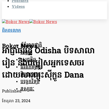
Podcasts
Videos
ពិភពលោក
ព័ត៌មានជាតិ
Bokor News
អាជ្ញាធររដ្ឋ Odisha បិទសាលា
សង្គម
សេដ្ឋកិច្ច
រៀន និងជម្លៀសអ្នកទេសចរ
ជីវិតកម្សាន្ត
ដោយសារព្យុះស៊ីក្លូន Dana
ពិភពលោក
បច្ចេកវិទ្យា
ទស្សនៈ
Published
ខែ​តុលា 23, 2024