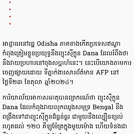
អាជ្ញាធរនៅរដ្ឋ Odisha ភាគខាងកើតប្រទេសឥណ្ឌា
កំពុងត្រៀមខ្លួនប្រយុទ្ធនឹងព្យុះស៊ីក្លូន Dana ដែលរំពឹងថា
នឹងវាយប្រហារនៅចុងសប្តាហ៍នេះ។ នេះបើយោងតាមការ
ចេញផ្សាយដោយ ទីភ្នាក់ងារសារព័ត៌មាន AFP នៅ
ថ្ងៃទី២៣ ខែតុលា ឆ្នាំ២០២៤។
ការិយាល័យអាកាសធាតុបានព្យាករណ៍ថា ព្យុះស៊ីក្លូន
Dana ដែលកំពុងវាយលុកឈូងសមុទ្រ Bengal នឹង
ពង្រឹងទៅជាព្យុះស៊ីក្លូនដ៏ធ្ងន់ធ្ងរ ជាមួយនឹងល្បឿនខ្យល់
រហូតដល់ ១២០ គីឡូម៉ែត្រក្នុងមួយម៉ោង ហើយទំនងជា