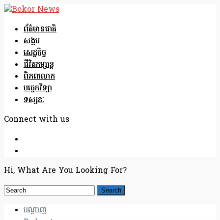
ព័ត៌មានជាតិ
សង្គម
សេដ្ឋកិច្ច
ជីវិតកម្សាន្ត
ពិភពលោក
បច្ចេកវិទ្យា
ទស្សនៈ
Connect with us
Hi, What Are You Looking For?
បណ្តាញ