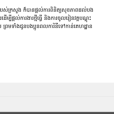
ធរបស់ក្រសួង ក៏​បានផ្តល់​ការពិនិត្យសុខភាពដល់បង
ម្បីផ្តល់​ការងារថ្មីធ្វើ និង​ការ​ចូល​រៀនវគ្គបណ្តុះ
​ ព្រមទាំង​ជូនបងប្អូន​ពលការិនី​ទៅកាន់គេហដ្ឋាន