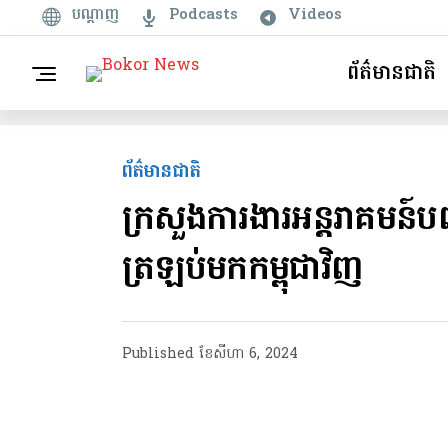
បណ្តាញ
Podcasts
Videos
ព័ត៌មានជាតិ
ព័ត៌មានជាតិ
ក្រសួងការងារអន្តរាគមន៍​ប
ត្រឡប់​មក​កម្ពុជាវិញ
Published
ខែ​សីហា 6, 2024