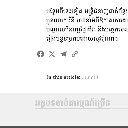
បន្ថែមពីនេះទៀត មន្រ្តីជំនាញពាក់ព័ន្
ប្អូនពលការិនី ណែនាំ​អំពី​ឱកាស​ការងារ​ដើ
បណ្តាលជំនាញវិជ្ជាជីវៈ និង​បច្ចេកទេស
រៀងៗខ្លួន​ប្រកបដោយសុវត្ថិភាព៕
F
X
T
C
a
el
o
ce
e
p
In this article:
ពលការិនី
b
gr
y
o
a
Li
o
m
n
អត្ថបទចាប់អារម្មណ៍ច្រើន
k
k