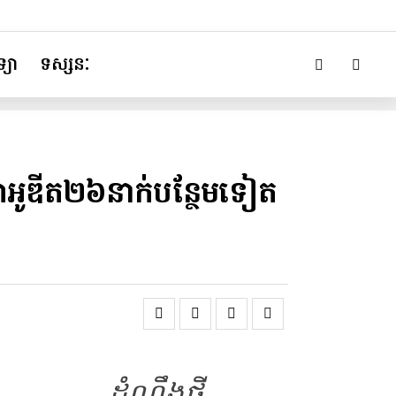
្យា
ទស្សនៈ
៊ីសាអូឌីត២៦នាក់បន្ថែមទៀត