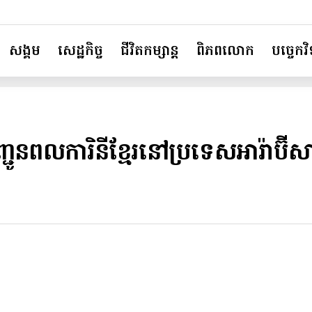
សង្គម
សេដ្ឋកិច្ច
ជីវិតកម្សាន្ត
ពិភពលោក
បច្ចេកវិទ
ញ្ជូន​ពលការិនីខ្មែរនៅប្រទេស​អារ៉ាប