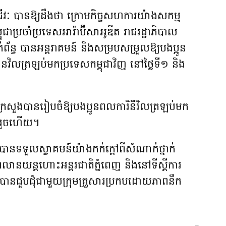
ជីវៈ បាន​ឱ្យដឹងថា ក្រោម​កិច្ចសហការ​យ៉ាងសកម្ម​
ា​ប្រចាំប្រទេស​អារ៉ាប៊ីសាអូឌីត រាជរដ្ឋាភិបាល​
់ព័ន្ធ បានអន្តរាគមន៍ និង​សម្របសម្រួល​ឱ្យ​បងប្អូន​
ិលត្រឡប់មក​ប្រទេស​កម្ពុជាវិញ នៅថ្ងៃទី១ និង​
ក្រសួងបាន​រៀបចំ​ឱ្យបងប្អូន​ពលការិនី​វិលត្រឡប់មក​
ក់រួចហើយ។
​បានទទួលស្វាគមន៍​យ៉ាងកក់ក្តៅពីសំណាក់ថ្នាក់
្រលានយន្តហោះអន្តរជាតិភ្នំពេញ និង​នៅទីស្តីការ​
បានជួបជុំជាមួយ​ក្រុមគ្រួសារ​ប្រកបដោយភាពនឹក
–