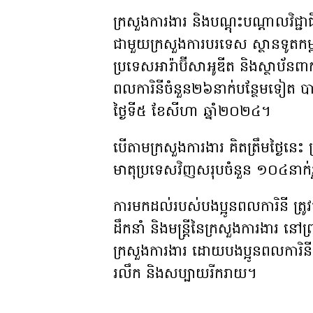
ក្រសួងការងារ និង​បណ្តុះបណ្តាលវិជ្ជា
ជាមួយ​ក្រសួងការបរទេស ស្ថានទូតកម្ពុជ
ប្រទេស​អារ៉ាប៊ីសាអូឌីត និង​ស្ថាប័នពាក
ពលការិនីចំនួន២៦នាក់បន្ថែមទៀត បានវ
ថ្ងៃទី៥ ខែសីហា ឆ្នាំ២០២៤។
បើតាម​ក្រសួងការងារ គិតត្រឹមថ្ងៃនេះ 
មាតុប្រទេស​វិញ​សរុប​ចំនួន ១០៤នា
ការមកដល់របស់បងប្អូនពលការិនី ត្រូវ
ដឹកនាំ និងមន្រ្តីនៃក្រសួងការងារ នៅព
ក្រសួងការងារ ដោយបងប្អូន​ពលការិនី​
រលឹក និង​សប្បាយរីករាយ។