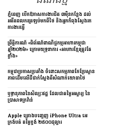
ដំណឹងថ្មី
ភ្នំពេញ បើកឱកាសការងារជិត ៣ម៉ឺនកន្លែង ដល់
អតីតពលករត្រឡប់មកពីថៃ និងអ្នកកំពុងស្វែងរក
ការងារធ្វើ
ព្រឹត្តិការណ៍ «ពិព័រណ៍ពាណិជ្ជកម្មអាហារកម្ពុជា
ឆ្នាំ២០២៦» ក្រោមយុទ្ធនាការ «អាហារខ្មែរត្រូវតែ
ខ្លាំង»
កម្ពុជាប្រកាសប្រឆាំង ចំពោះសកម្មភាពកែប្រែស្ថាន
ភាពដើមលើដីជាក់ស្តែងពីសំណាក់យោធាថៃ
ឫទ្ធានុភាពនៃសិល្បៈឥដ្ឋ ដែលជាតម្លៃអស្ចារ្យ នៃ
ប្រាសាទក្រវ៉ាន់
Apple គ្រោងបញ្ចេញ iPhone Ultra អេ
ក្រង់បត់ តម្លៃខ្ទង់ ២៥០០ដុល្លារ