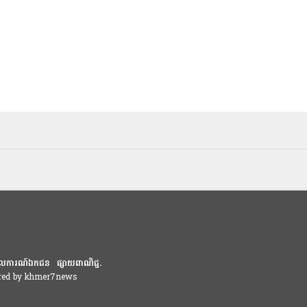
លការណ៍ឯកជន
ផ្សាយពាណិជ្ជ.
ered by khmer7news