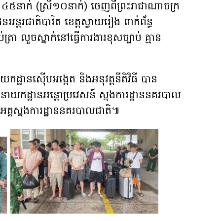
៥នាក់ (ស្រី១០នាក់) ចេញពីព្រះរាជាណាចក្រ
ំដែនអន្តរជាតិបាវិត ខេត្តស្វាយរៀង ពាក់ព័ន្ធ
ត្រា លួចស្នាក់នៅធ្វើការងារខុសច្បាប់ គ្មាន
ាយកដ្ឋានស៊ើបអង្កេត និងអនុវត្តនីតិវិធី បាន
្គនាយកដ្ឋានអន្តោប្រវេសន៍ ស្នងការដ្ឋាននគរបាល
នៃអគ្គស្នងការដ្ឋាននគរបាលជាតិ៕