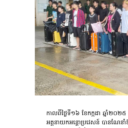
កាលពីថ្ងៃទី១៦ ខែកក្កដា ឆ្នាំ២០២
អគ្គនាយកអន្តោប្រវេសន៍ បានណែនាំឱ្យន