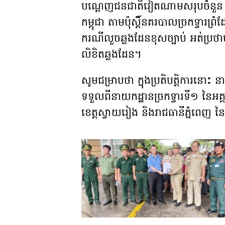
បណ្តេញជនជាតិវៀតណាមសរុបចំនួន ៤
កម្ពុជា តាមប៉ុស្តិ៍នគរបាលច្រកទ្វារព្រ
ករណីលួចឆ្លងដែនខុសច្បាប់ អត់ប្រថាប់
លិខិតឆ្លងដែន។
សូមជម្រាបថា ក្នុងប្រតិបត្តិការនោះ ន
ទទួលពីនាយកដ្ឋានច្រកទ្វារទី១ នៃអគ
ខេត្តស្វាយរៀង និងរាជធានីភ្នំពេញ 