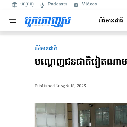
បណ្តាញ
Podcasts
Videos
ព័ត៌មានជាតិ
ព័ត៌មានជាតិ
បណ្តេញជនជាតិវៀតណាម ៤
Published
ខែ​កក្កដា 18, 2025