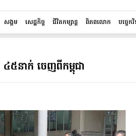
សង្គម
សេដ្ឋកិច្ច
ជីវិតកម្សាន្ត
ពិភពលោក
បច្ចេកវិទ
៥នាក់ ចេញពីកម្ពុជា