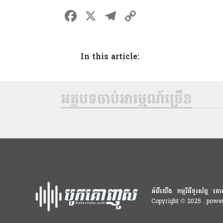
F
X
T
C
a
el
o
ce
e
p
In this article:
b
gr
y
o
a
Li
o
m
n
អត្ថបទចាប់អារម្មណ៍ច្រើន
k
k
អំពីយើង
កម្មវិធីទូរស័ព្ទ
គោ
Copyright © 2025 . pow