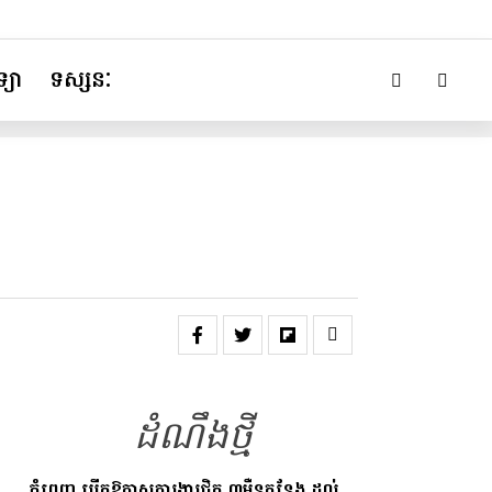
្យា
ទស្សនៈ
ដំណឹងថ្មី