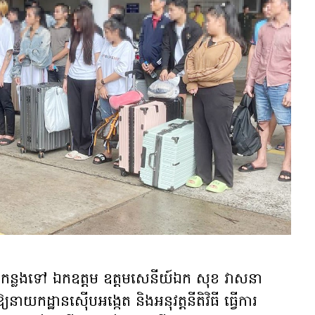
៥ កន្លងទៅ ឯកឧត្តម ឧត្តមសេនីយ៍ឯក សុខ វាសនា
ាយកដ្ឋានស៊ើបអង្កេត និងអនុវត្តនីតិវិធី ធ្វើការ