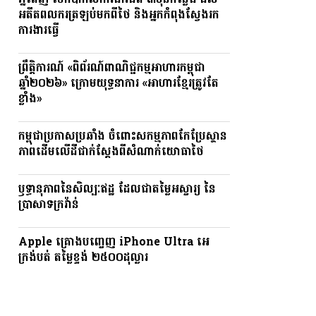
ភ្នំពេញ បើកឱកាសការងារជិត ៣ម៉ឺនកន្លែង ដល់
អតីតពលករត្រឡប់មកពីថៃ និងអ្នកកំពុងស្វែងរក
ការងារធ្វើ
ព្រឹត្តិការណ៍ «ពិព័រណ៍ពាណិជ្ជកម្មអាហារកម្ពុជា
ឆ្នាំ២០២៦» ក្រោមយុទ្ធនាការ «អាហារខ្មែរត្រូវតែ
ខ្លាំង»
កម្ពុជាប្រកាសប្រឆាំង ចំពោះសកម្មភាពកែប្រែស្ថាន
ភាពដើមលើដីជាក់ស្តែងពីសំណាក់យោធាថៃ
ឫទ្ធានុភាពនៃសិល្បៈឥដ្ឋ ដែលជាតម្លៃអស្ចារ្យ នៃ
ប្រាសាទក្រវ៉ាន់
Apple គ្រោងបញ្ចេញ iPhone Ultra អេ
ក្រង់បត់ តម្លៃខ្ទង់ ២៥០០ដុល្លារ