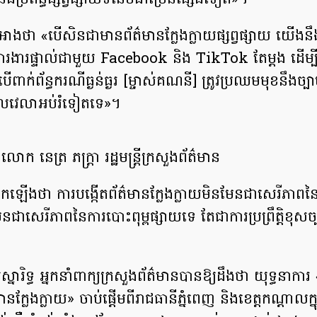
ប្រព័ន្ធផ្សព្វផ្សាយទំនើបជាច្រើនផ្សេងទៀត»។
ថា​ «​បើសិនជា​មាន​ព័ត៌មាន​ក្លែង​ក្លាយ​ផ្សព្វផ្សាយ​ យើង​នឹង
ការ​ងារ​ផ្ទាល់​ជាមួយ Facebook និង TikTok តែម្ដង ដើម្បី
ាក់​ព័ន្ធករណី​ធ្ងន់ធ្ងរ [ម្ចាស់​គណនី] ត្រូវ​ប្រឈម​មុខ​នឹង​ច្បា
លវេលា​អប់រំ​ទៀត​ទេ»។
លោក នេត្រ ភក្រ្តា រដ្ឋមន្រ្តីក្រសួងព័ត៌មាន
ថា ការ​បង្កើត​ព័ត៌មាន​ក្លែងក្លាយ​មិ​ន​មែន​ជា​សេរីភាព​នៃ
​ជាសេរីភាព​នៃការ​បោះ​ពុម្ព​ផ្សាយ​ទេ តែជា​ការ​ប្រព្រឹត្ដិ​ខុស​ច្
រិទ្ធ អ្នកនាំពាក្យ​ក្រសួង​ព័ត៌មាន​បាន​ឱ្យ​ដឹងថា យុទ្ធនាការ
ាន​ក្លែងក្លាយ​» ចាប់​ផ្ដើម​ពី​រាជធានី​ភ្នំពេញ និង​ខេត្ដកណ្ដាល​​