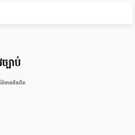
ច្បាប់
ព័ត៌មានមិនពិត