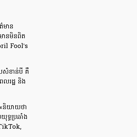
ត៌មាន
ត៌មានមិនពិត
pril Fool’s
ំខាន់​បី គឺ​
ពលរដ្ឋ និង​
ារ «និយាយថា
យុទ្ធប្រឆាំង
 TikTok,