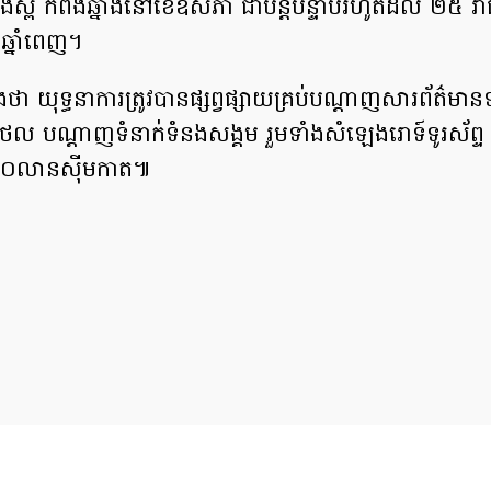
់ស្ពឺ កំពង់ឆ្នាំង​នៅ​ខែ​ឧសភា ជាបន្ដ​បន្ទាប់​រហូតដល់​ ២៥ រាជ
ឆ្នាំពេញ​។
ា យុទ្ធនាការ​ត្រូវបាន​ផ្សព្វផ្សាយ​គ្រប់​បណ្ដាញ​សារព័ត៌មាន​
ថល បណ្ដាញ​ទំនាក់ទំនង​សង្គម​​ រួមទាំង​សំឡេង​រោទ៍​ទូរស័ព្ទ ដែ
 ២០​លាន​ស៊ីមកាត​៕