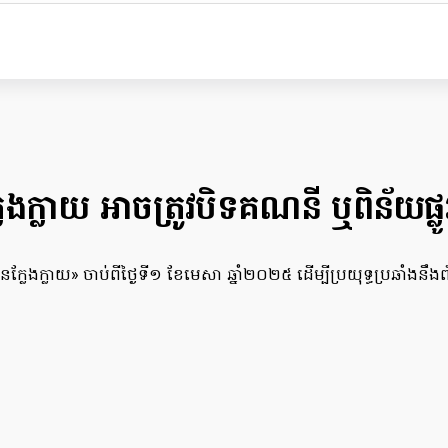
ងក្លាយ អាចត្រូវបិទគណនី ឬពិន័យផ្លូវ
ក្លែងក្លាយ» ចាប់ពីថ្ងៃទី១ ខែមេសា ឆ្នាំ២០២៥ ដើម្បីប្រយុទ្ធប្រឆាំងនឹង