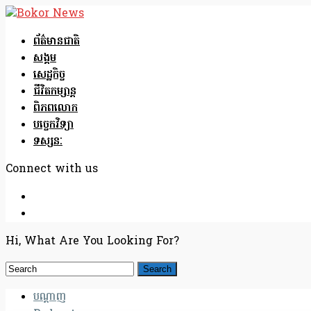
ព័ត៌មានជាតិ
សង្គម
សេដ្ឋកិច្ច
ជីវិតកម្សាន្ត
ពិភពលោក
បច្ចេកវិទ្យា
ទស្សនៈ
Connect with us
Hi, What Are You Looking For?
បណ្តាញ