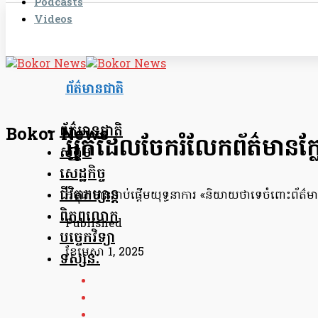
Podcasts
Videos
ព័ត៌មានជាតិ
ព័ត៌មានជាតិ
Bokor News
អ្នកដែលចែករំលែកព័ត៌មានក្លែ
សង្គម
សេដ្ឋកិច្ច
ជីវិតកម្សាន្ត
កម្ពុជាបានចាប់ផ្តើមយុទ្ធនាការ «និយាយថាទេចំពោះព័ត៌មាន
ពិភពលោក
Published
បច្ចេកវិទ្យា
ខែ​មេសា 1, 2025
ទស្សនៈ