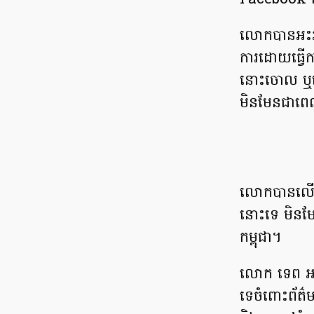
Facebook និង
លោក​បាន​អះអាង
ការ​ដោយ​ធ្វើ
នោះ​ចោល ឬ​បើ​ព
មិនមែនជា​ពេ
លោកបាន​លើកឡើង
នោះទេ​ មិន​មែន
កម្ពុជា​។
លោក ទេព អស្នា
ទេ​ចំពោះ​ព័ត៌ម