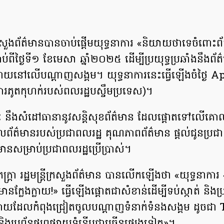
សួងព័ត៌មានបានចាប់ផ្តើមយុទ្ធនាការ «និយាយថាទេចំពោះព័
ាប់ពីថ្ងៃទី១ ខែមេសា ឆ្នាំ២០២៥ ដើម្បីប្រយុទ្ធប្រឆាំងនឹងព័
រាយនៅលើបណ្តាញសង្គម។ យុទ្ធនាការនេះធ្វើឡើងចំថ្ងៃ​ A
រ​ភូត​កុហក់​របស់​ពលរដ្ឋ​បស្ចឹម​ប្រទេស​)។
 នឹង​សំដៅ​ធានា​នូវ​សន្តិសុខ​ព័ត៌មាន​ ដែល​ផ្តោតទៅលើ​គោល​ស
ទួល​ព័ត៌មាន​របស់​ប្រជាពលរដ្ឋ​ គុណភាព​ព័ត៌មាន ផ្តល់ជូន​ប្រជា
៌មាន​សម្រាប់​ប្រជាពលរដ្ឋ​ប្រើប្រាស់។
្រ្តា រដ្ឋមន្ដ្រីក្រសួង​ព័ត៌មាន បានលើកឡើងថា «​យុទ្ធនាក
ានក្លែងក្លាយ!» ធ្វើឡើងផ្តោតជាសំខាន់ដើម្បីទប់ស្កាត់ និងប្រ
ងក្លាយដែលកំពុងជ្រៀតចូល​បណ្ដាញទំនាក់​ទំនងសង្គម ដូចជា