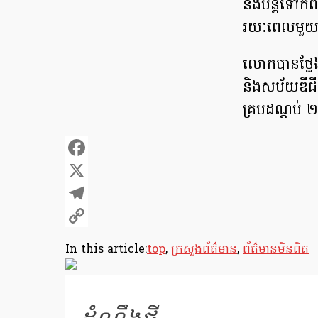
និងបន្ដទៅកំពង
រយៈ​ពេល​មួយ​
លោកបាន​ថ្លែងថ
និង​សម័យ​ឌីជី
គ្រប​ដណ្ដប់​
Facebook
X
Telegram
Copy
In this article:
top
,
ក្រសួងព័ត៌មាន
,
ព័ត៌មានមិនពិត
Link