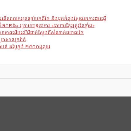
អតីតពលករត្រឡប់មកពីថៃ និងអ្នកកំពុងស្វែងរកការងារធ្វើ
ឆ្នាំ២០២៦» ក្រោមយុទ្ធនាការ «អាហារខ្មែរត្រូវតែខ្លាំង»
ែស្ថានភាពដើមលើដីជាក់ស្តែងពីសំណាក់យោធាថៃ
្រាសាទក្រវ៉ាន់
់ តម្លៃខ្ទង់ ២៥០០ដុល្លារ