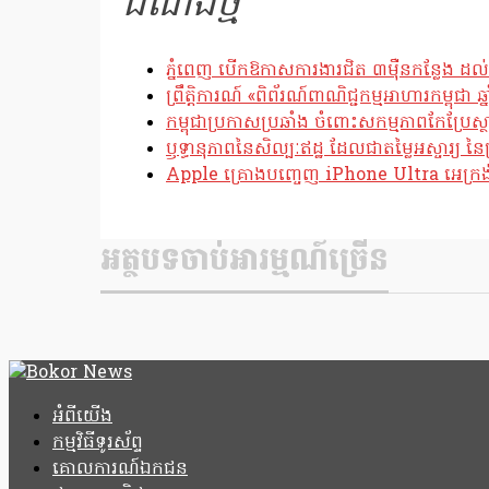
ដំណឹងថ្មី
ភ្នំពេញ បើកឱកាសការងារជិត ៣ម៉ឺនកន្លែង ដល់
ព្រឹត្តិការណ៍ «ពិព័រណ៍ពាណិជ្ជកម្មអាហារកម្ពុជា 
កម្ពុជាប្រកាសប្រឆាំង ចំពោះសកម្មភាពកែប្រ
ឫទ្ធានុភាពនៃសិល្បៈឥដ្ឋ ដែលជាតម្លៃអស្ចារ្យ នៃប
Apple គ្រោងបញ្ចេញ iPhone Ultra អេក្រង់បត
អត្ថបទចាប់អារម្មណ៍ច្រើន
អំពីយើង
កម្មវិធីទូរស័ព្ទ
គោលការណ៍ឯកជន