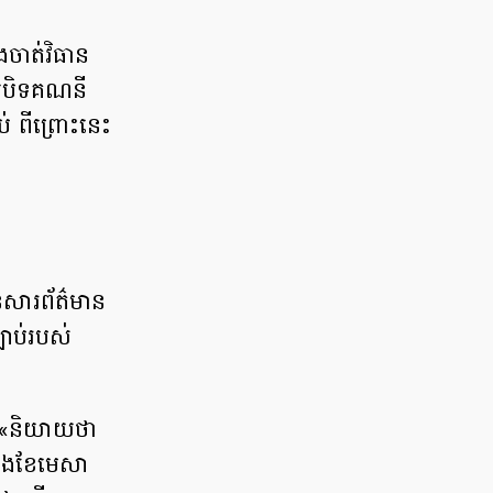
​ចាត់​វិធាន
​បិទ​គណនី​
ប់ ពីព្រោះ​នេះ​
​សារព័ត៌មាន​
បាប់​របស់​
​ «​និយាយថា​
ក្នុង​ខែមេសា