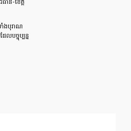
ធានី​-ខេត្ដ​
ទាំង​បុរាណ
ល​បច្ចុប្បន្ន​