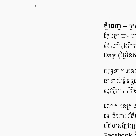
ភ្នំពេញ
– ក្រ
ក្លែងក្លាយ» ច
ដែលកំពុងរីក
Day (ថ្ងៃនៃកា
យុទ្ធនាការនេះ
ធានា​សិទ្ធិ​ទ
សុវត្ថិភាព​ព័ត
លោក នេត្រ ភក
ទេ ចំពោះព័ត៌ម
ព័ត៌មានក្លែ